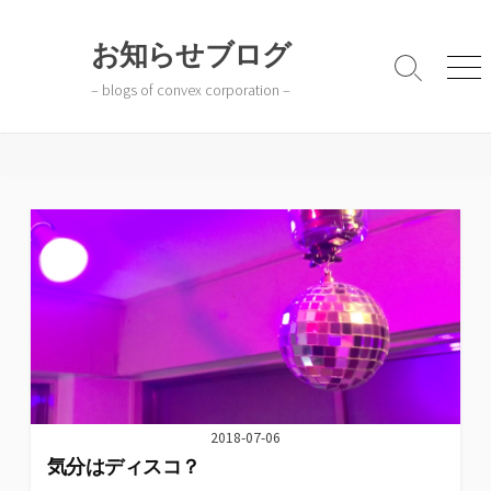
コ
ン
お知らせブログ
テ
検
メ
– blogs of convex corporation –
ン
索
ニ
切
ュ
ツ
り
ー
へ
替
ス
え
キ
ッ
プ
2018-07-06
気分はディスコ？