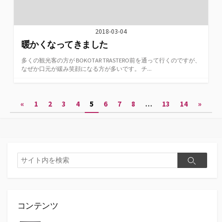
2018-03-04
暖かくなってきました
多くの観光客の方が BOKOTAR TRASTERO前を通って行くのですが、
なぜか口元が緩み笑顔になる方が多いです。 チ...
投
«
1
2
3
4
5
6
7
8
…
13
14
»
稿
の
ペ
検
検
索
ー
索
ジ
送
コンテンツ