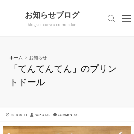
コ
ン
お知らせブログ
テ
検
メ
– blogs of convex corporation –
ン
索
ニ
切
ュ
ツ
り
ー
へ
替
ス
え
キ
ホーム
>
お知らせ
ッ
「てんてんてん」のプリン
プ
トドール
公
投
2018-07-11
BOKOTAR
COMMENTS: 0
開
稿
日
者