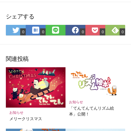
シェアする
は
Fee
Twitter
LINE
Facebook
Pocket
0
0
0
0
0
て
で
で
で
で
に
な
購
シ
シ
シ
保
ブ
読
ェ
ェ
ェ
存
ッ
ア
ア
ア
関連投稿
ク
マ
ー
ク
に
保
お知らせ
存
「てんてんてんリズム絵
お知らせ
本」公開！
メリークリスマス