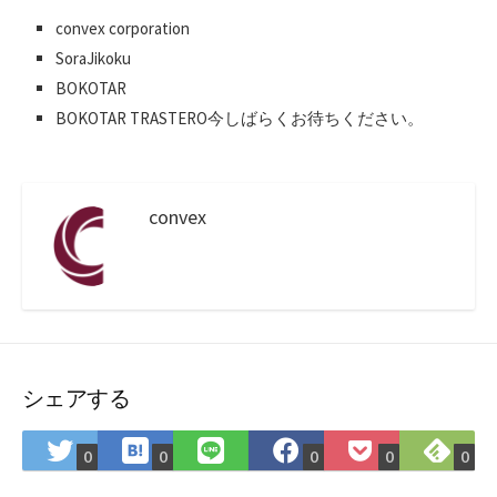
convex corporation
SoraJikoku
BOKOTAR
BOKOTAR TRASTERO今しばらくお待ちください。
convex
シェアする
は
Fee
Twitter
LINE
Facebook
Pocket
0
0
0
0
0
て
で
で
で
で
に