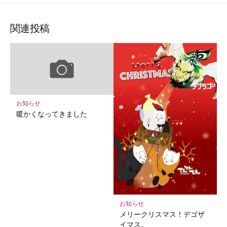
な
購
シ
シ
シ
保
ブ
読
ェ
ェ
ェ
存
ッ
ア
ア
ア
関連投稿
ク
マ
ー
ク
に
保
お知らせ
存
暖かくなってきました
お知らせ
メリークリスマス！デゴザ
イマス。