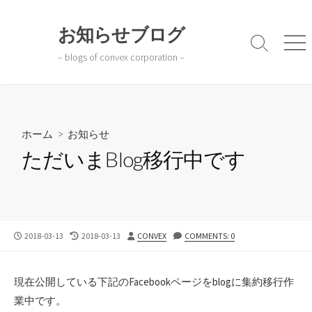
コ
ン
お知らせブログ
テ
検
メ
– blogs of convex corporation –
ン
索
ニ
切
ュ
ツ
り
ー
へ
替
ス
え
キ
ホーム
>
お知らせ
ッ
ただいまBlog移行中です
プ
公
最
投
2018-03-13
2018-03-13
CONVEX
COMMENTS: 0
開
終
稿
日
更
者
新
現在公開している下記のFacebookページをblogに集約移行作
日
業中です。