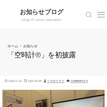
コ
ン
お知らせブログ
テ
検
メ
– blogs of convex corporation –
ン
索
ニ
切
ュ
ツ
り
ー
へ
替
ス
え
キ
ホーム
>
お知らせ
ッ
「空時計®」を初披露
プ
公
最
投
2014-11-22
2022-05-04
ソラのトケイ
COMMENTS: 0
開
終
稿
日
更
者
新
日