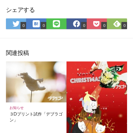
シェアする
は
Fee
Twitter
LINE
Facebook
Pocket
0
0
0
0
0
て
で
で
で
で
に
な
購
シ
シ
シ
保
ブ
読
ェ
ェ
ェ
存
ッ
ア
ア
ア
関連投稿
ク
マ
ー
ク
に
保
存
お知らせ
３Dプリント試作「デブラゴ
ン」