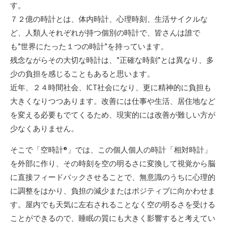
す。
７２億の時計とは、体内時計、心理時刻、生活サイクルな
ど、人類人それぞれが持つ個別の時計で、皆さんは誰で
も”世界にたった１つの時計”を持っています。
残念ながらその大切な時計は、”正確な時刻”とは異なり、多
少の負担を感じることもあると思います。
近年、２４時間社会、ICT社会になり、更に精神的に負担も
大きくなりつつあります。改善には仕事や生活、居住地など
を変える必要もでてくるため、現実的には改善が難しい方が
少なくありません。
そこで「空時計®」では、この個人個人の時計「相対時計」
を外部に作り、その時刻を空の明るさに変換して視覚から脳
に直接フィードバックさせることで、無意識のうちに心理的
に調整をはかり、負担の減少またはポジティブに向かわせま
す。屋内でも天気に左右されることなく空の明るさを受ける
ことができるので、睡眠の質にも大きく影響すると考えてい