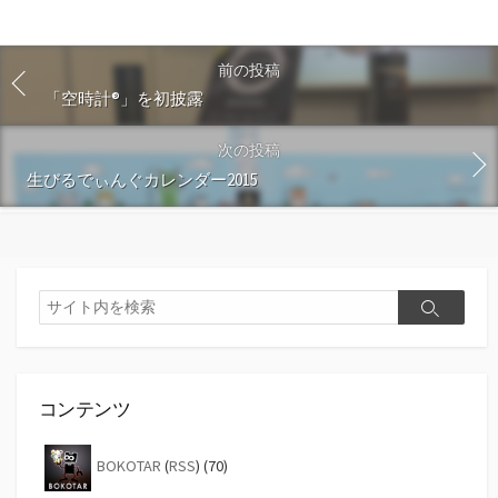
前の投稿
「空時計®」を初披露
次の投稿
生びるでぃんぐカレンダー2015
検
検
索
索
コンテンツ
BOKOTAR
(
RSS
) (70)