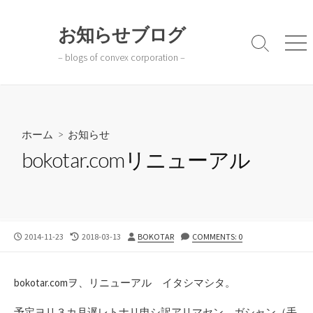
コ
ン
お知らせブログ
テ
検
メ
– blogs of convex corporation –
ン
索
ニ
切
ュ
ツ
り
ー
へ
替
ス
え
キ
ホーム
>
お知らせ
ッ
bokotar.comリニューアル
プ
公
最
投
2014-11-23
2018-03-13
BOKOTAR
COMMENTS: 0
開
終
稿
日
更
者
新
bokotar.comヲ、リニューアル イタシマシタ。
日
予定ヨリ３カ月遅レトナリ申シ訳アリマセン。ガシャン（手