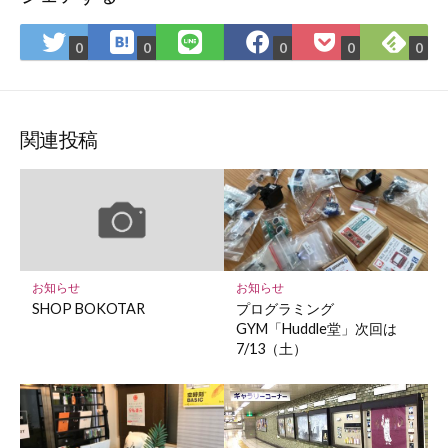
は
Fee
Twitter
LINE
Facebook
Pocket
0
0
0
0
0
て
で
で
で
で
に
な
購
シ
シ
シ
保
ブ
読
ェ
ェ
ェ
存
ッ
ア
ア
ア
関連投稿
ク
マ
ー
ク
に
保
お知らせ
お知らせ
存
SHOP BOKOTAR
プログラミング
GYM「Huddle堂」次回は
7/13（土）