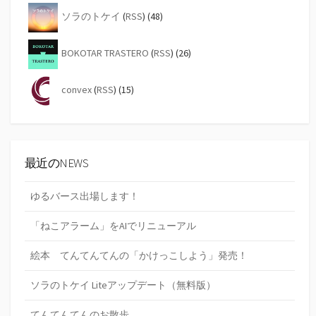
ソラのトケイ
(
RSS
) (48)
BOKOTAR TRASTERO
(
RSS
) (26)
convex
(
RSS
) (15)
最近のNEWS
ゆるバース出場します！
「ねこアラーム」をAIでリニューアル
絵本 てんてんてんの「かけっこしよう」発売！
ソラのトケイ Liteアップデート（無料版）
てんてんてんのお散歩