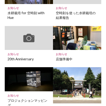
に
保
お知らせ
お知らせ
存
水耕栽培 for 空時刻 with
空時刻を使った水耕栽培の
Hue
結果報告
お知らせ
お知らせ
20th Anniversary
店舗準備中
お知らせ
プロジェクションマッピン
グ