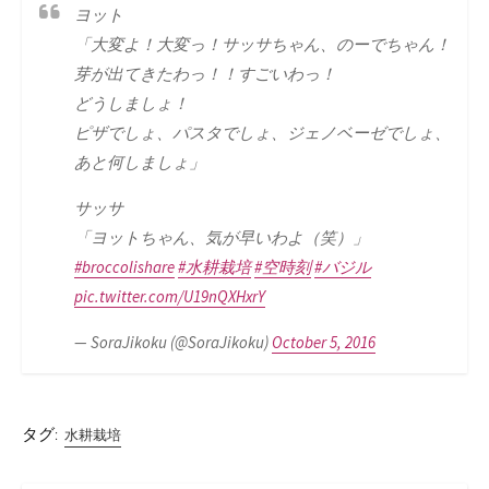
ヨット
「大変よ！大変っ！サッサちゃん、のーでちゃん！
芽が出てきたわっ！！すごいわっ！
どうしましょ！
ピザでしょ、パスタでしょ、ジェノベーゼでしょ、
あと何しましょ」
サッサ
「ヨットちゃん、気が早いわよ（笑）」
#broccolishare
#水耕栽培
#空時刻
#バジル
pic.twitter.com/U19nQXHxrY
— SoraJikoku (@SoraJikoku)
October 5, 2016
タグ:
水耕栽培