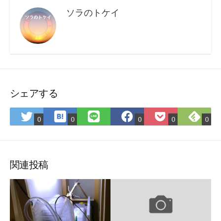
ソラのトケイ
シェアする
は
Fee
Twitter
LINE
Facebook
Pocket
0
0
0
0
0
て
で
で
で
で
に
な
購
シ
シ
シ
保
ブ
読
ェ
ェ
ェ
存
ッ
ア
ア
ア
関連投稿
ク
マ
ー
ク