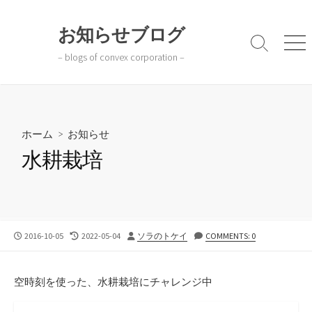
コ
ン
お知らせブログ
テ
検
メ
– blogs of convex corporation –
ン
索
ニ
切
ュ
ツ
り
ー
へ
替
ス
え
キ
ホーム
>
お知らせ
ッ
水耕栽培
プ
公
最
投
2016-10-05
2022-05-04
ソラのトケイ
COMMENTS: 0
開
終
稿
日
更
者
新
空時刻を使った、水耕栽培にチャレンジ中
日