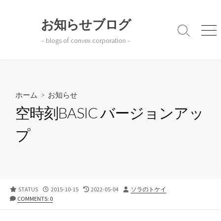
コ
ン
お知らせブログ
テ
検
メ
– blogs of convex corporation –
ン
索
ニ
切
ュ
ツ
り
ー
へ
替
ス
え
キ
ホーム
>
お知らせ
ッ
空時刻BASIC バージョンアッ
プ
プ
公
最
投
STATUS
2015-10-15
2022-05-04
ソラのトケイ
開
終
稿
COMMENTS: 0
日
更
者
新