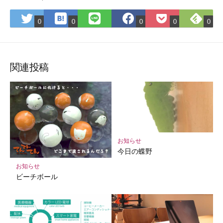
は
Fee
Twitter
LINE
Facebook
Pocket
0
0
0
0
0
て
で
で
で
で
に
な
購
シ
シ
シ
保
ブ
読
ェ
ェ
ェ
存
ッ
ア
ア
ア
関連投稿
ク
マ
ー
ク
に
保
お知らせ
存
今日の蝶野
お知らせ
ビーチボール