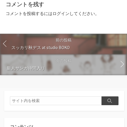
コメントを残す
コメントを投稿するには
ログイン
してください。
前の投稿
スッカリ秋デス at studio BOKO
次の投稿
新人サンガ仲間入リ
検
検
索
索
コンテンツ