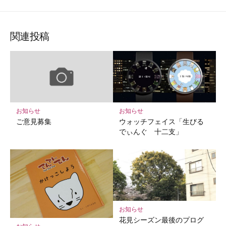
な
購
シ
シ
シ
保
ブ
読
ェ
ェ
ェ
存
ッ
ア
ア
ア
関連投稿
ク
マ
ー
ク
に
保
お知らせ
お知らせ
存
ご意見募集
ウォッチフェイス「生びる
でぃんぐ 十二支」
お知らせ
花見シーズン最後のプログ