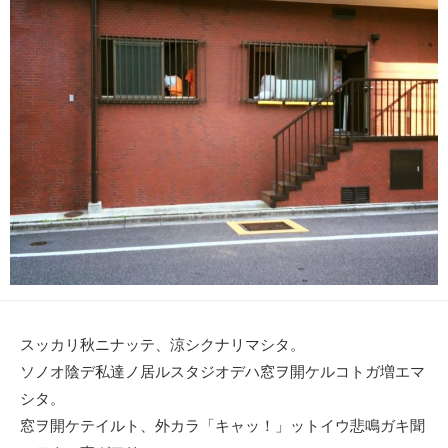
日
スッカリ秋ニナッテ、涼シクナリマシタ。
ソノオ陰デ私達ノ居ルスタジオデハ窓ヲ開ケルコトガ増エマ
シタ。
窓ヲ開ケテイルト、外カラ「キャッ！」ットイウ悲鳴ガキ聞