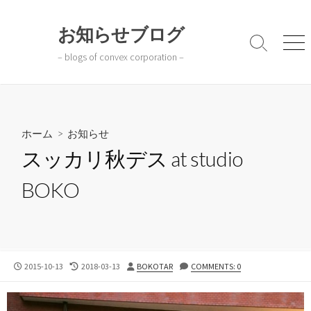
コ
ン
お知らせブログ
テ
検
メ
– blogs of convex corporation –
ン
索
ニ
切
ュ
ツ
り
ー
へ
替
ス
え
キ
ホーム
>
お知らせ
ッ
スッカリ秋デス at studio
プ
BOKO
公
最
投
2015-10-13
2018-03-13
BOKOTAR
COMMENTS: 0
開
終
稿
日
更
者
新