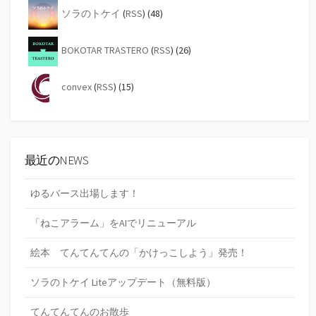
ソラのトケイ
(
RSS
) (48)
BOKOTAR TRASTERO
(
RSS
) (26)
convex
(
RSS
) (15)
最近のNEWS
ゆるバース出場します！
「ねこアラーム」をAIでリニューアル
絵本 てんてんてんの「かけっこしよう」発売！
ソラのトケイ Liteアップデート（無料版）
てんてんてんのお散歩