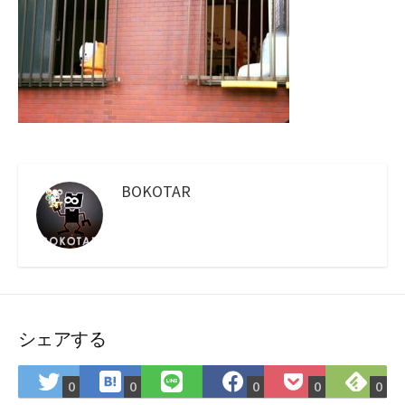
BOKOTAR
シェアする
は
Fee
Twitter
LINE
Facebook
Pocket
0
0
0
0
0
て
で
で
で
で
に