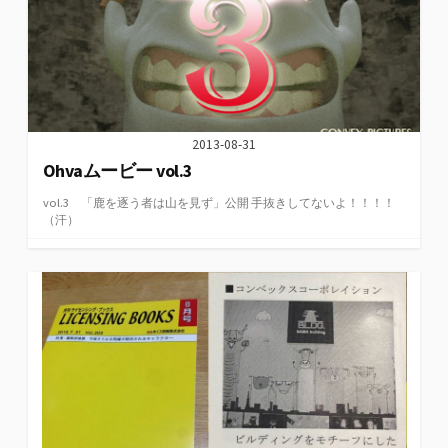
2013-08-31
Ohvaムービー vol.3
vol.3 「鹿を逐う者は山を見ず」公開 手抜きしてないよ！！！！
（汗）