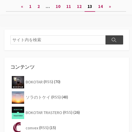
投
«
1
2
…
10
11
12
13
14
»
稿
の
ペ
検
検
索
ー
索
ジ
送
コンテンツ
り
BOKOTAR
(
RSS
) (70)
ソラのトケイ
(
RSS
) (48)
BOKOTAR TRASTERO
(
RSS
) (26)
convex
(
RSS
) (15)