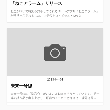
「ねこアラーム」リリース
ねこが鳴いて時刻を知らせてくれるiPhoneアプリ「ねこアラーム」
がリリースされました。 ウチのネコ・どっと・ねっと
2013-04-04
未来一号線
未来一号線の「端和心」がいよいよ動き出そうとしています。 第一
弾の試作品が出来上がり、原宿のメーカーと打合せ。 課題は見...