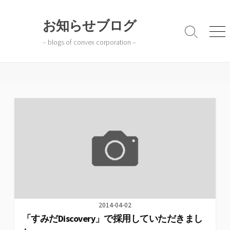
コ
ン
お知らせブログ
テ
検
メ
– blogs of convex corporation –
ン
索
ニ
切
ュ
ツ
り
ー
へ
替
ス
え
キ
ッ
プ
2014-04-02
「すみだDiscovery」で採用していただきまし