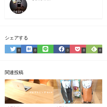
シェアする
は
Fee
Twitter
LINE
Facebook
Pocket
0
0
0
0
0
て
で
で
で
で
に
な
購
シ
シ
シ
保
ブ
読
ェ
ェ
ェ
存
ッ
ア
ア
ア
関連投稿
ク
マ
ー
ク
に
保