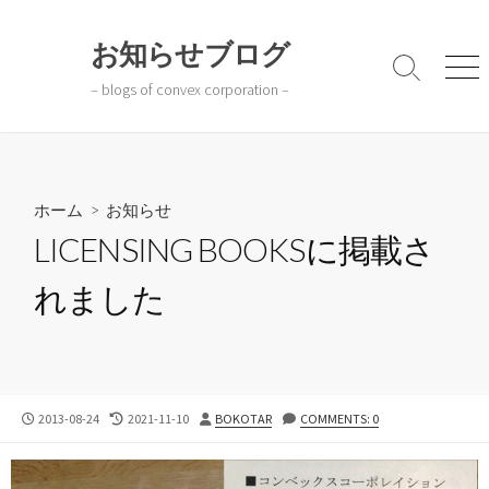
コ
ン
お知らせブログ
テ
検
メ
– blogs of convex corporation –
ン
索
ニ
切
ュ
ツ
り
ー
へ
替
ス
え
キ
ホーム
>
お知らせ
ッ
LICENSING BOOKSに掲載さ
プ
れました
公
最
投
2013-08-24
2021-11-10
BOKOTAR
COMMENTS: 0
開
終
稿
日
更
者
新