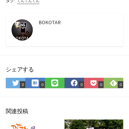
タグ:
てんてんてん
BOKOTAR
シェアする
は
Fee
Twitter
LINE
Facebook
Pocket
0
0
0
0
0
て
で
で
で
で
に
な
購
シ
シ
シ
保
ブ
読
ェ
ェ
ェ
存
ッ
ア
ア
ア
関連投稿
ク
マ