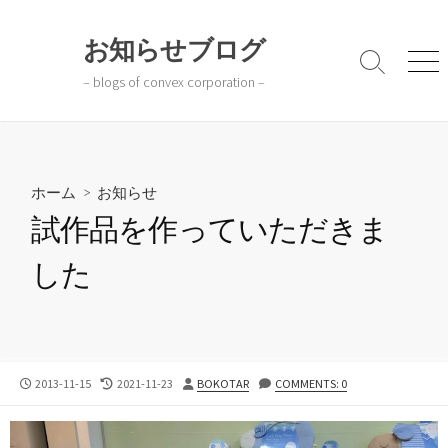
コ
ン
お知らせブログ
テ
検
メ
– blogs of convex corporation –
ン
索
ニ
切
ュ
ツ
り
ー
へ
替
ス
え
キ
ホーム
>
お知らせ
ッ
試作品を作っていただきま
プ
した
公
最
投
2013-11-15
2021-11-23
BOKOTAR
COMMENTS: 0
開
終
稿
日
更
者
新