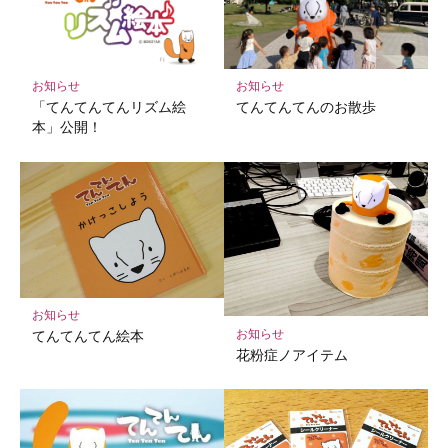
ー
ク
に
保
お知らせ
お知らせ
存
「てんてんてんリズム絵
てんてんてんのお散歩
本」公開！
お知らせ
お知らせ
てんてんてん絵本
花粉症ノアイテム