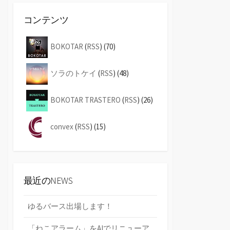
コンテンツ
BOKOTAR
(
RSS
) (70)
ソラのトケイ
(
RSS
) (48)
BOKOTAR TRASTERO
(
RSS
) (26)
convex
(
RSS
) (15)
最近のNEWS
ゆるバース出場します！
「ねこアラーム」をAIでリニューア