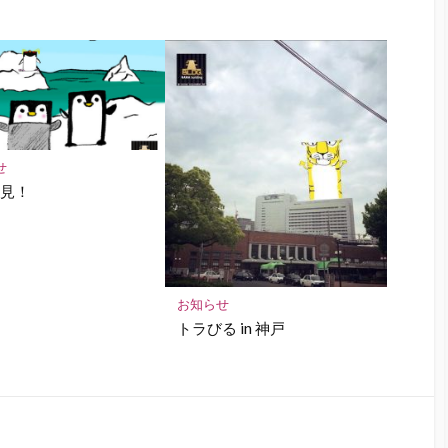
せ
発見！
お知らせ
トラびる in 神戸