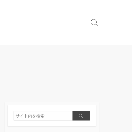
検
索
切
り
替
え
検
検
索
索