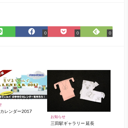
Feedly
LINE
Facebook
Pocket
0
0
0
で
で
で
に
購
シ
シ
保
読
ェ
ェ
存
ア
ア
せ
カレンダー2017
お知らせ
三田駅ギャラリー 延長