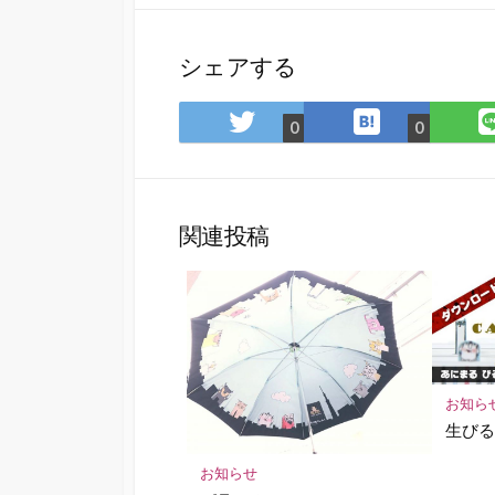
シェアする
は
Twitter
0
0
て
で
な
シ
ブ
ェ
ッ
ア
関連投稿
ク
マ
ー
ク
に
保
お知ら
存
生びる
お知らせ