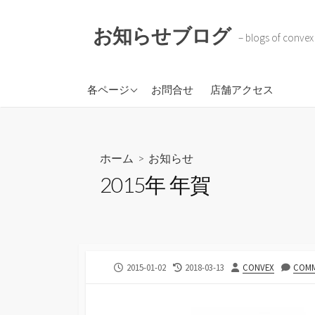
コ
ン
お知らせブログ
– blogs of convex
テ
ン
ツ
株式会社コンベックスコ
各ページ
お問合せ
店舗アクセス
へ
ーポレイション
ス
BOKOTAR
キ
ソラのトケイ
ッ
ホーム
>
お知らせ
プ
2015年 年賀
公
最
投
2015-01-02
2018-03-13
CONVEX
COMM
開
終
稿
日
更
者
新