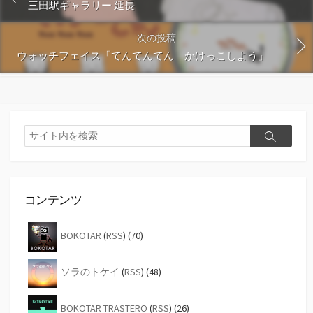
三田駅ギャラリー 延長
次の投稿
ウォッチフェイス「てんてんてん かけっこしよう」
検
検
索
索
コンテンツ
BOKOTAR
(
RSS
) (70)
ソラのトケイ
(
RSS
) (48)
BOKOTAR TRASTERO
(
RSS
) (26)