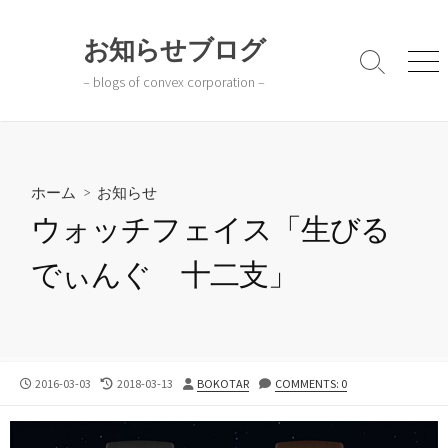
コ
ン
お知らせブログ
テ
検
メ
– blogs of convex corporation –
ン
索
ニ
切
ュ
ツ
り
ー
へ
替
ス
え
キ
ホーム
>
お知らせ
ッ
ウォッチフェイス「生びる
プ
でぃんぐ 十二支」
公
最
投
2016-03-03
2018-03-13
BOKOTAR
COMMENTS: 0
開
終
稿
日
更
者
新