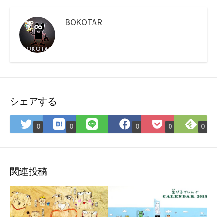
BOKOTAR
シェアする
は
Fee
Twitter
LINE
Facebook
Pocket
0
0
0
0
0
て
で
で
で
で
に
な
購
シ
シ
シ
保
ブ
読
ェ
ェ
ェ
存
ッ
ア
ア
ア
関連投稿
ク
マ
ー
ク