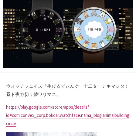
日
ウォッチフェイス「生びるでぃんぐ 十二支」デキマシタ！
昼ト夜ガ切リ替ワリマス。
https://play.google.com/store/apps/details?
id=com.convex_corp.bokoar.watchface.nama_bldg.animalbuilding
circle