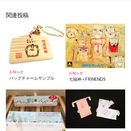
な
購
シ
シ
シ
保
ブ
読
ェ
ェ
ェ
存
ッ
ア
ア
ア
関連投稿
ク
マ
ー
ク
に
保
存
お知らせ
お知らせ
バッグチャームサンプル
七福神＋FRINENDS