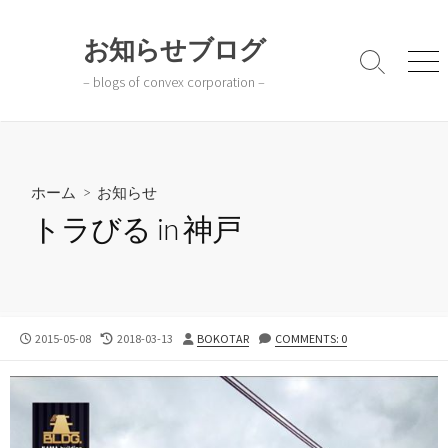
コ
ン
お知らせブログ
テ
検
メ
– blogs of convex corporation –
ン
索
ニ
切
ュ
ツ
り
ー
へ
替
ス
え
キ
ホーム
>
お知らせ
ッ
トラびる in 神戸
プ
公
最
投
2015-05-08
2018-03-13
BOKOTAR
COMMENTS: 0
開
終
稿
日
更
者
新
日