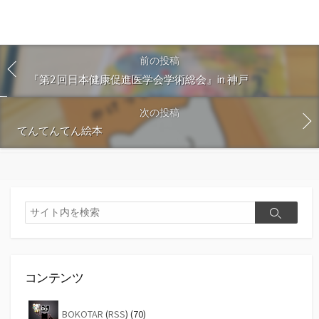
前の投稿
『第2 回日本健康促進医学会学術総会』in 神戸
次の投稿
てんてんてん絵本
検
検
索
索
コンテンツ
BOKOTAR
(
RSS
) (70)