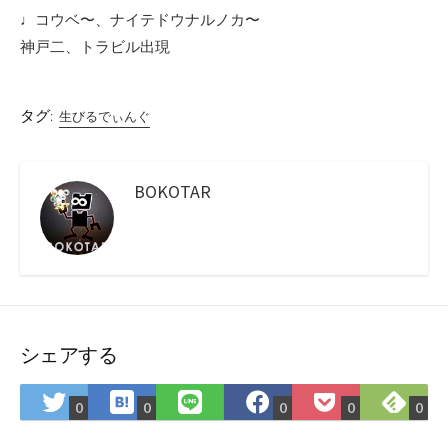
♩コウベ〜、ナイテドウナルノカ〜
神戸二、トラビル出現
タグ:
生びるでぃんぐ
BOKOTAR
シェアする
は
Fee
Twitter
LINE
Facebook
Pocket
0
0
0
0
0
て
で
で
で
で
に