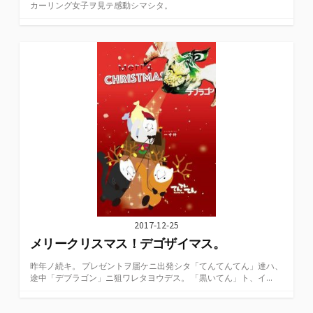
カーリング女子ヲ見テ感動シマシタ。
2017-12-25
メリークリスマス！デゴザイマス。
昨年ノ続キ。 プレゼントヲ届ケニ出発シタ「てんてんてん」達ハ、
途中「デブラゴン」ニ狙ワレタヨウデス。 「黒いてん」ト、イ...