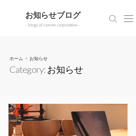
コ
ン
お知らせブログ
テ
検
メ
– blogs of convex corporation –
ン
索
ニ
切
ュ
ツ
り
ー
へ
替
ス
え
キ
ホーム
> お知らせ
ッ
Category:
お知らせ
プ