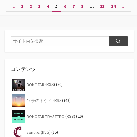
投
«
1
2
3
4
5
6
7
8
…
13
14
»
稿
の
ペ
検
検
索
ー
索
ジ
送
コンテンツ
り
BOKOTAR
(
RSS
) (70)
ソラのトケイ
(
RSS
) (48)
BOKOTAR TRASTERO
(
RSS
) (26)
convex
(
RSS
) (15)