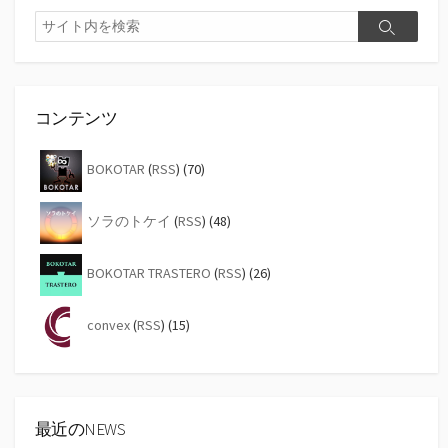
ペ
検
検
索
ー
索
ジ
送
コンテンツ
り
BOKOTAR
(
RSS
) (70)
ソラのトケイ
(
RSS
) (48)
BOKOTAR TRASTERO
(
RSS
) (26)
convex
(
RSS
) (15)
最近のNEWS