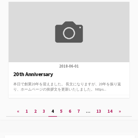
2018-06-01
20th Anniversary
本日で創業20年を迎えました。 長文になりますが、20年を振り返
り、ホームページの挨拶文を更新いたしました。 https...
投
«
1
2
3
4
5
6
7
…
13
14
»
稿
の