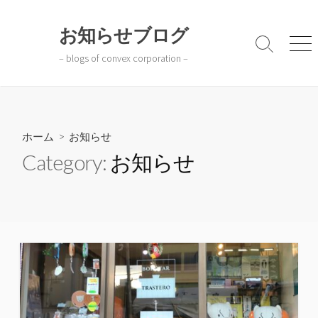
コ
ン
お知らせブログ
テ
検
メ
– blogs of convex corporation –
ン
索
ニ
切
ュ
ツ
り
ー
へ
替
ス
え
キ
ホーム
> お知らせ
ッ
Category:
お知らせ
プ