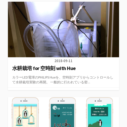
2018-09-11
水耕栽培 for 空時刻 with Hue
カラーLED電球のPHILIPS Hueを、空時刻アプリからコントロールし
て水耕栽培実験の再開。 一般的に行われている密...