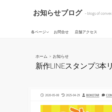
コ
ン
お知らせブログ
– blogs of convex
テ
ン
ツ
株式会社コンベックスコ
各ページ
お問合せ
店舗アクセス
へ
ーポレイション
ス
BOKOTAR
キ
ソラのトケイ
ッ
ホーム
>
お知らせ
プ
新作LINEスタンプ3本
公
最
投
2020-05-08
2025-04-29
BOKOTAR
COM
開
終
稿
日
更
者
新