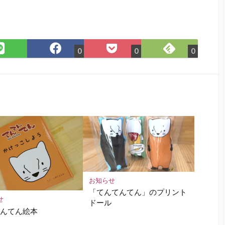
Feedly
LINE
Facebook
Pocket
0
0
0
で
で
で
に
購
シ
シ
保
読
ェ
ェ
存
ア
ア
お知らせ
「てんてんてん」のプリント
せ
ドール
てんてん絵本