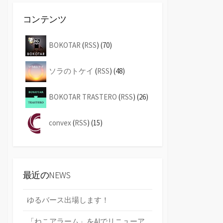
コンテンツ
BOKOTAR
(
RSS
) (70)
ソラのトケイ
(
RSS
) (48)
BOKOTAR TRASTERO
(
RSS
) (26)
convex
(
RSS
) (15)
最近のNEWS
ゆるバース出場します！
「ねこアラーム」をAIでリニューア