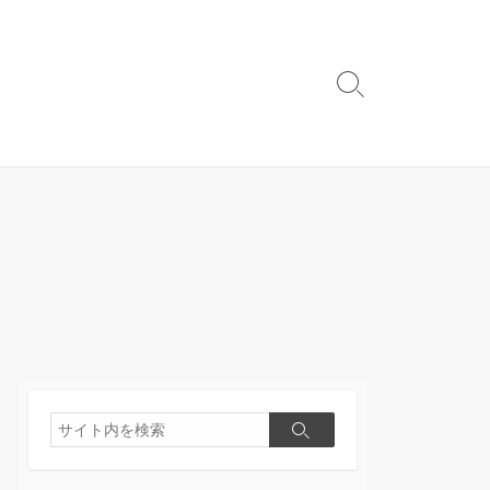
検
索
切
り
替
え
検
検
索
索