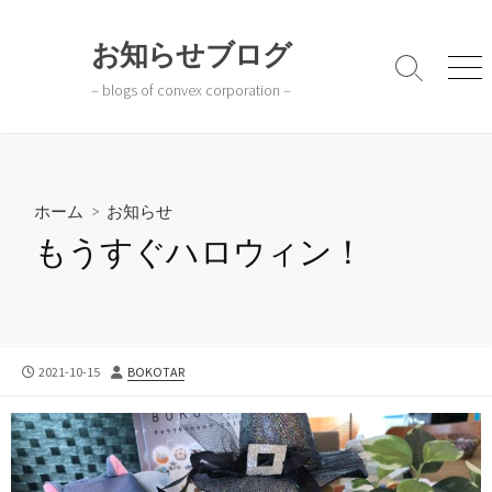
コ
ン
お知らせブログ
テ
検
メ
– blogs of convex corporation –
ン
索
ニ
切
ュ
ツ
り
ー
へ
替
ス
え
キ
ホーム
>
お知らせ
ッ
もうすぐハロウィン！
プ
公
投
2021-10-15
BOKOTAR
開
稿
日
者