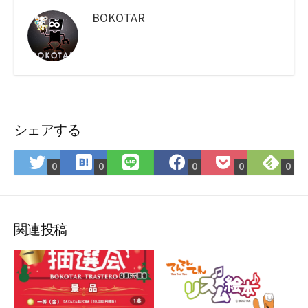
BOKOTAR
シェアする
は
Fee
Twitter
LINE
Facebook
Pocket
0
0
0
0
0
て
で
で
で
で
に
な
購
シ
シ
シ
保
ブ
読
ェ
ェ
ェ
存
ッ
ア
ア
ア
関連投稿
ク
マ
ー
ク