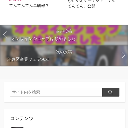
きせかえマーケット「てん
てんてんてんニ朗報？
てんてん」公開
前の投稿
オンラインショップはじめました
次の投稿
台東区産業フェア2021
検
検
索
索
コンテンツ