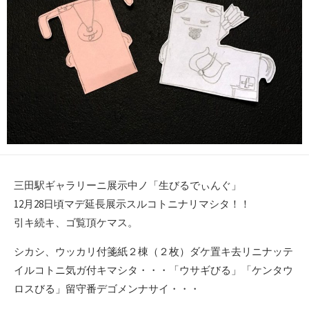
三田駅ギャラリーニ展示中ノ「生びるでぃんぐ」
12月28日頃マデ延長展示スルコトニナリマシタ！！
引キ続キ、ゴ覧頂ケマス。
シカシ、ウッカリ付箋紙２棟（２枚）ダケ置キ去リニナッテ
イルコトニ気ガ付キマシタ・・・「ウサギびる」「ケンタウ
ロスびる」留守番デゴメンナサイ・・・