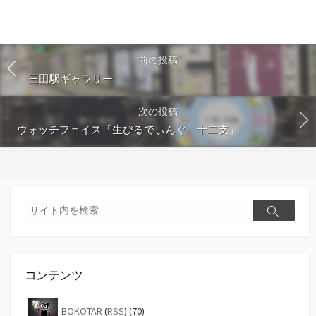
前の投稿
三田駅ギャラリー
次の投稿
ウォッチフェイス「生びるでぃんぐ 十二支」
検
検
索
索
コンテンツ
BOKOTAR
(
RSS
) (70)