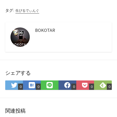
タグ:
生びるでぃんぐ
BOKOTAR
シェアする
は
Fee
Twitter
LINE
Facebook
Pocket
0
0
0
0
0
て
で
で
で
で
に
な
購
シ
シ
シ
保
ブ
読
ェ
ェ
ェ
存
ッ
ア
ア
ア
関連投稿
ク