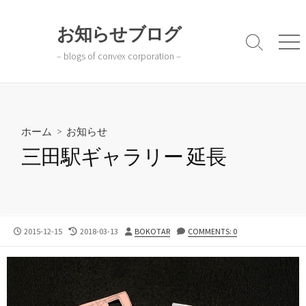
コ
ン
お知らせブログ
テ
検
メ
– blogs of convex corporation –
ン
索
ニ
切
ュ
ツ
り
ー
へ
替
ス
え
キ
ホーム
>
お知らせ
ッ
三田駅ギャラリー 延長
プ
公
最
投
2015-12-15
2018-03-13
BOKOTAR
COMMENTS: 0
開
終
稿
日
更
者
新
日