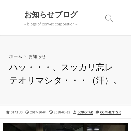
コ
ン
お知らせブログ
テ
検
メ
– blogs of convex corporation –
ン
索
ニ
切
ュ
ツ
り
ー
へ
替
ス
え
キ
ホーム
>
お知らせ
ッ
ハッ・・・、スッカリ忘レ
プ
テオリマシタ・・・（汗）。
公
最
投
STATUS
2017-10-04
2018-03-13
BOKOTAR
COMMENTS: 0
開
終
稿
日
更
者
新