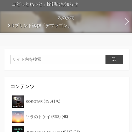
コどっとねっと」閉鎖のお知らせ
次の投稿
３Dプリント試作「デブラゴン」
検
検
索
索
コンテンツ
BOKOTAR
(
RSS
) (70)
ソラのトケイ
(
RSS
) (48)
BOKOTAR TRASTERO
(
RSS
) (26)