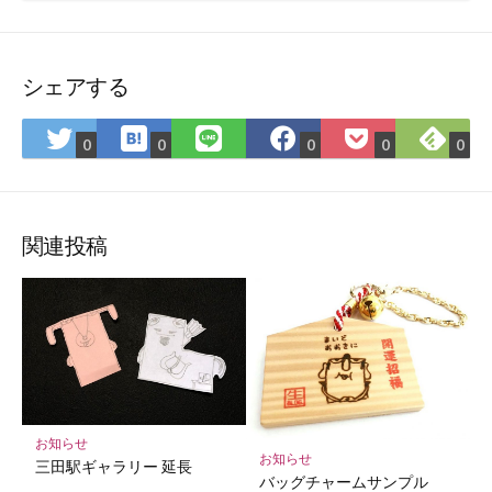
シェアする
は
Fee
Twitter
LINE
Facebook
Pocket
0
0
0
0
0
て
で
で
で
で
に
な
購
シ
シ
シ
保
ブ
読
ェ
ェ
ェ
存
ッ
ア
ア
ア
関連投稿
ク
マ
ー
ク
に
保
存
お知らせ
お知らせ
三田駅ギャラリー 延長
バッグチャームサンプル