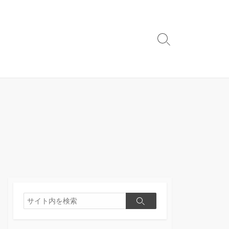
検
索
切
り
替
え
検
検
索
索