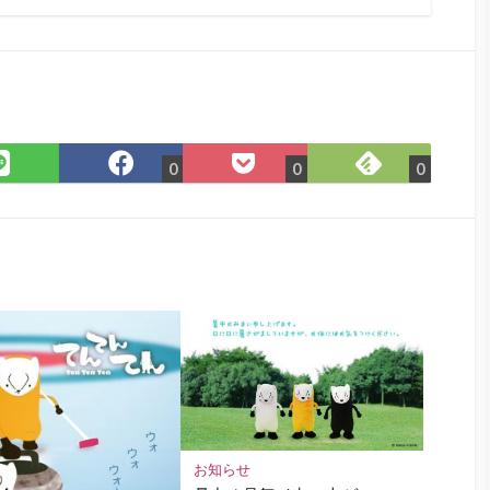
Feedly
LINE
Facebook
Pocket
0
0
0
で
で
で
に
購
シ
シ
保
読
ェ
ェ
存
ア
ア
お知らせ