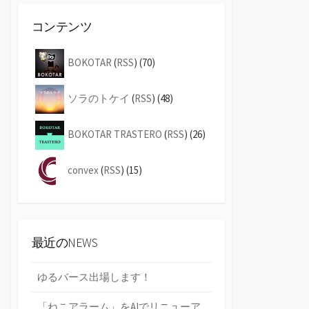
コンテンツ
BOKOTAR
(
RSS
) (70)
ソラのトケイ
(
RSS
) (48)
BOKOTAR TRASTERO
(
RSS
) (26)
convex
(
RSS
) (15)
最近のNEWS
ゆるバース出場します！
「ねこアラーム」をAIでリニューア