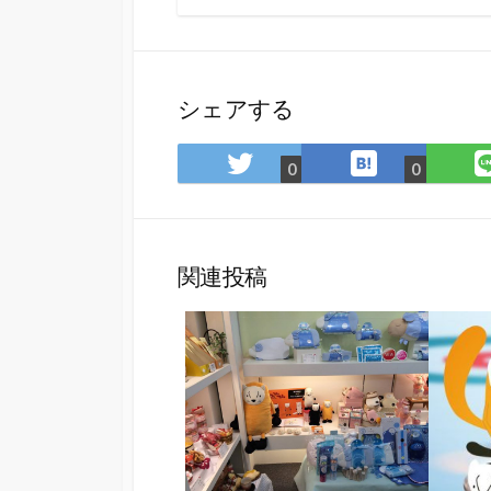
シェアする
は
Twitter
0
0
て
で
な
シ
ブ
ェ
ッ
ア
関連投稿
ク
マ
ー
ク
に
保
存