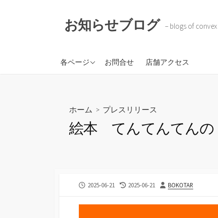
コ
ン
お知らせブログ
– blogs of convex
テ
ン
ツ
株式会社コンベックスコ
各ページ
お問合せ
店舗アクセス
へ
ーポレイション
ス
BOKOTAR
キ
ソラのトケイ
ッ
ホーム
>
プレスリリース
プ
絵本 てんてんてんの
公
最
投
2025-06-21
2025-06-21
BOKOTAR
開
終
稿
日
更
者
新