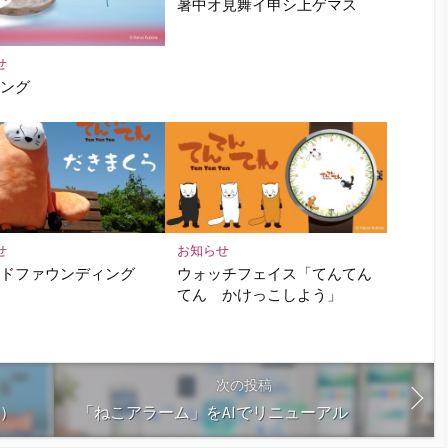
暑中オ見舞イ申シ上ゲマス
せ
リング
せ
お知らせ
ウドファウンディング
ウォッチフェイス「てんてん
てん かけっこしよう」
次の投稿
版）
「ねこアラーム」をAIでリニューアル