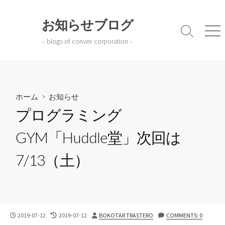
コ
ン
お知らせブログ
テ
検
メ
– blogs of convex corporation –
ン
索
ニ
切
ュ
ツ
り
ー
へ
替
ス
え
キ
ホーム
>
お知らせ
ッ
プログラミング
プ
GYM「Huddle堂」次回は
7/13（土）
公
最
投
2019-07-12
2019-07-12
BOKOTAR TRASTERO
COMMENTS: 0
開
終
稿