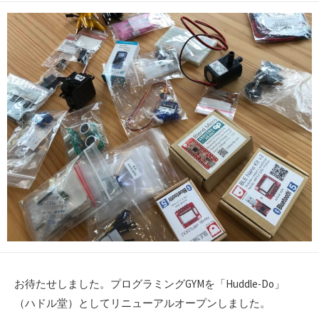
日
更
者
新
日
お待たせしました。プログラミングGYMを「Huddle-Do」
（ハドル堂）としてリニューアルオープンしました。