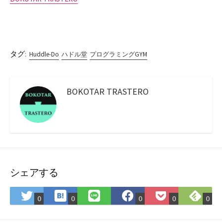
タグ:
Huddle-Do
ハドル堂
プログラミングGYM
BOKOTAR TRASTERO
シェアする
は
Fee
Twitter
LINE
Facebook
Pocket
0
0
0
0
0
て
で
で
で
で
に
な
購
シ
シ
シ
保