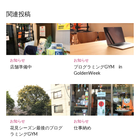
ブ
読
ェ
ェ
ェ
存
ッ
ア
ア
ア
関連投稿
ク
マ
ー
ク
に
保
お知らせ
お知らせ
存
店舗準備中
プログラミングGYM in
GoldenWeek
お知らせ
お知らせ
花見シーズン最後のプログ
仕事納め
ラミングGYM