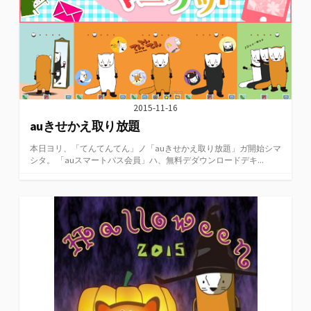
2015-11-16
auきせかえ取り放題
本日ヨリ、「てんてんてん」ノ「auきせかえ取り放題」ガ開始シマ
シタ。 「auスマートパス会員」ハ、無料デダウンロードデキ...