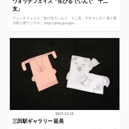
ウォッチフェイス「生びるでぃんぐ 十二
支」
ウォッチフェイス「生びるでぃんぐ 十二支」デキマシタ！ 昼ト夜
ガ切リ替ワリマス。 https://play.google...
2015-12-15
三田駅ギャラリー 延長