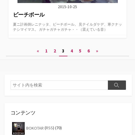
2015-10-25
ビーチボール
夏ニ計画倒レニナッタ、ビーチボール。 見テイルダケデ、寒クナッ
テシマイマス。 ガチャガチャガチャ・・（震えている音）
投
«
1
2
3
4
5
6
»
稿
の
ペ
検
検
索
ー
索
ジ
送
コンテンツ
り
BOKOTAR
(
RSS
) (70)