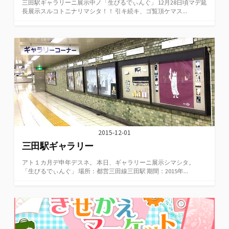
三田駅ギャラリーニ展示中ノ「生びるでぃんぐ」 12月28日頃マデ延
長展示スルコトニナリマシタ！！ 引キ続キ、ゴ覧頂ケマス...
2015-12-01
三田駅ギャラリー
アト１カ月デ申年デスネ。 本日、ギャラリーニ展示シマシタ。
「生びるでぃんぐ」 場所：都営三田線三田駅 期間：2015年...