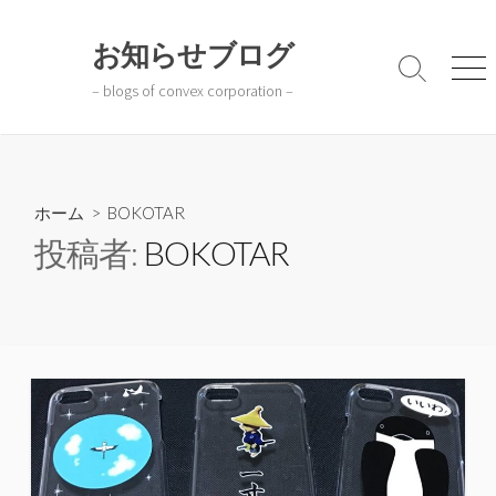
コ
ン
お知らせブログ
テ
検
メ
– blogs of convex corporation –
ン
索
ニ
切
ュ
ツ
り
ー
へ
替
ス
え
キ
ホーム
> BOKOTAR
ッ
投稿者:
BOKOTAR
プ