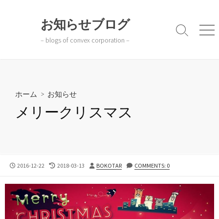
コ
ン
お知らせブログ
テ
検
メ
– blogs of convex corporation –
ン
索
ニ
切
ュ
ツ
り
ー
へ
替
ス
え
キ
ホーム
>
お知らせ
ッ
メリークリスマス
プ
公
最
投
2016-12-22
2018-03-13
BOKOTAR
COMMENTS: 0
開
終
稿
日
更
者
新
日