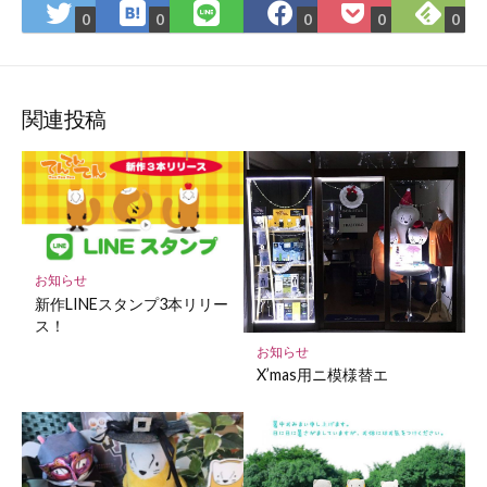
は
Fee
Twitter
LINE
Facebook
Pocket
0
0
0
0
0
て
で
で
で
で
に
な
購
シ
シ
シ
保
ブ
読
ェ
ェ
ェ
存
ッ
ア
ア
ア
関連投稿
ク
マ
ー
ク
に
保
お知らせ
存
新作LINEスタンプ3本リリー
ス！
お知らせ
X’mas用ニ模様替エ