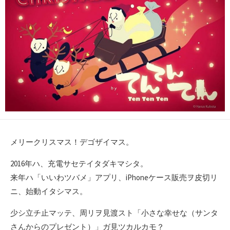
メリークリスマス！デゴザイマス。
2016年ハ、充電サセテイタダキマシタ。
来年ハ「いいわツバメ」アプリ、iPhoneケース販売ヲ皮切リ
ニ、始動イタシマス。
少シ立チ止マッテ、周リヲ見渡スト「小さな幸せな（サンタ
さんからのプレゼント）」ガ見ツカルカモ？