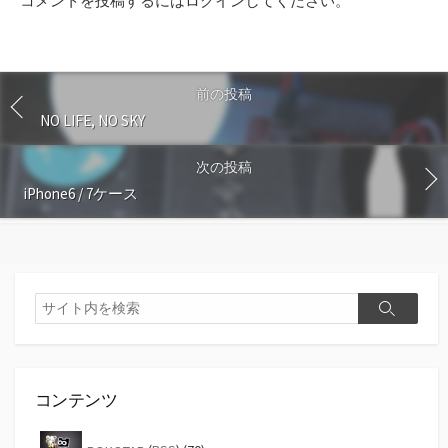
コメントを投稿するには
ログイン
してください。
前の投稿
NO LIFE, NO SKY
次の投稿
iPhone6 / 7ケース
検
検
索
索
コンテンツ