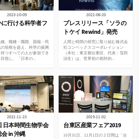
2023-10-09
2022-08-20
いに行ける科学者フ
プレスリリース「ソラの
」
トケイ Rewind」発売
組織、職種・職階、国籍・民
人間と時間の研究に取り組む株式会
代の垣根を超え、科学の振興
社コンベックスコーポレイション
を持つすべての人が参加でき
（本社：東京都台東区、代表：窪田
目指し、「日本の...
治生）は、世界初の相対的...
2021-11-23
2019-11-02
回 日本時間生物学会
台東区産業フェア2019
会 in 沖縄
10月31日、11月1日の２日間は「台