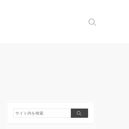
検
索
切
り
替
え
検
検
索
索