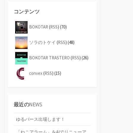
コンテンツ
BOKOTAR
(
RSS
) (70)
ソラのトケイ
(
RSS
) (48)
BOKOTAR TRASTERO
(
RSS
) (26)
convex
(
RSS
) (15)
最近のNEWS
ゆるバース出場します！
「ねこアラーム」をAIでリニューア