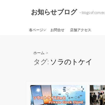
コ
ン
お知らせブログ
– blogs of convex
テ
ン
ツ
株式会社コンベックスコ
各ページ
お問合せ
店舗アクセス
へ
ーポレイション
ス
BOKOTAR
キ
ソラのトケイ
ッ
ホーム
>
プ
タグ:
ソラのトケイ