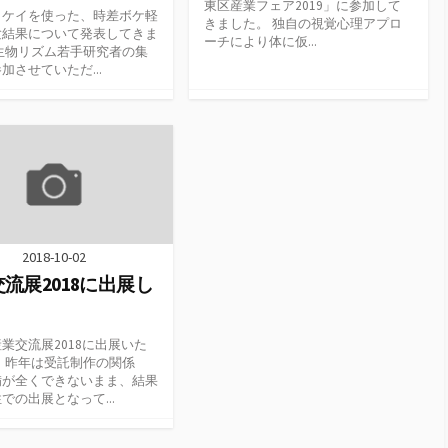
東区産業フェア2019」に参加して
トケイを使った、時差ボケ軽
きました。 独自の視覚心理アプロ
験結果について発表してきま
ーチにより体に仮...
生物リズム若手研究者の集
加させていただ...
2018-10-02
流展2018に出展し
業交流展2018に出展いた
 昨年は受託制作の関係
備が全くできないまま、結果
での出展となって...