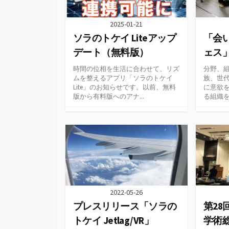
2025-01-21
ソラのトケイ Liteアップ
「会
デート（無料版）
ェス
時間の位相を生活に合わせて、リズ
分野、
ムを整えるアプリ「ソラのトケイ
族、世
Lite」のお知らせです。以前、無料
に意欲
版から有料版へのアナ...
る組織を
2022-05-26
プレスリリース「ソラの
第28
トケイ Jetlag/VR」
学術総