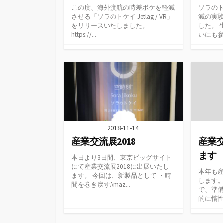
この度、海外渡航の時差ボケを軽減
ソラの
させる「ソラのトケイ Jetlag / VR」
減の実
をリリースいたしました。
した。 
https://...
いにも参
2018-11-14
産業交流展2018
産業交
ます
本日より3日間、東京ビッグサイト
にて産業交流展2018に出展いたし
本年も産
ます。 今回は、新製品として ・時
します。
間を巻き戻すAmaz...
で、準
的に惰性