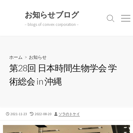
コ
ン
お知らせブログ
テ
検
メ
– blogs of convex corporation –
ン
索
ニ
切
ュ
ツ
り
ー
へ
替
ス
え
キ
ホーム
>
お知らせ
ッ
第28回 日本時間生物学会 学
プ
術総会 in 沖縄
公
最
投
2021-11-23
2022-08-20
ソラのトケイ
開
終
稿
日
更
者
新