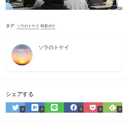
タグ:
ソラのトケイ
時差ボケ
ソラのトケイ
シェアする
は
Fee
Twitter
LINE
Facebook
Pocket
0
0
0
0
0
て
で
で
で
で
に
な
購
シ
シ
シ
保
ブ
読
ェ
ェ
ェ
存