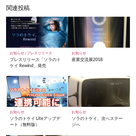
ッ
ア
ア
ア
関連投稿
ク
マ
ー
ク
に
保
お知らせ
/
プレスリリース
お知らせ
存
プレスリリース「ソラのト
産業交流展2018
ケイ Rewind」発売
お知らせ
お知らせ
ソラのトケイ Liteアップデ
ソラのトケイ、次へステー
ート（無料版）
ジへ