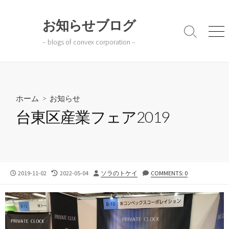
コ
ン
お知らせブログ
テ
検
メ
– blogs of convex corporation –
ン
索
ニ
切
ュ
ツ
り
ー
へ
替
ス
え
キ
ホーム
>
お知らせ
ッ
台東区産業フェア2019
プ
公
最
投
2019-11-02
2022-05-04
ソラのトケイ
COMMENTS: 0
開
終
稿
日
更
者
新
日