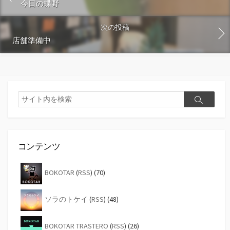
今日の蝶野
次の投稿
店舗準備中
検
検
索
索
コンテンツ
BOKOTAR
(
RSS
) (70)
ソラのトケイ
(
RSS
) (48)
BOKOTAR TRASTERO
(
RSS
) (26)