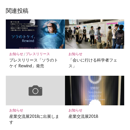
ブ
読
ェ
ェ
ェ
存
ッ
ア
ア
ア
関連投稿
ク
マ
ー
ク
に
保
お知らせ
/
プレスリリース
お知らせ
存
プレスリリース「ソラのト
「会いに行ける科学者フェ
ケイ Rewind」発売
ス」
お知らせ
お知らせ
産業交流展2018に出展しま
産業交流展2018
す