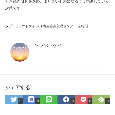
引き続き研究を進め、より良いものになるよう精進していく
次第です。
タグ:
ソラのトケイ
東京都立産業貿易センター
空時刻
ソラのトケイ
シェアする
は
Fee
Twitter
LINE
Facebook
Pocket
0
0
0
0
0
て
で
で
で
で
に
な
購
シ
シ
シ
保