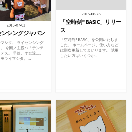
2015-06-26
「空時刻® BASIC」リリー
2015-07-01
ス
センシングジャパン
「空時刻® BASIC」を公開いたしま
マシタ。 ライセンシング
した。 ホームページ、使い方など
。 今回ノ主役ハ「テンテ
は順次更新してまいります。 試用
デス。 早速、オ友達二、
したい方はいくつか...
モライマシタ。 ...