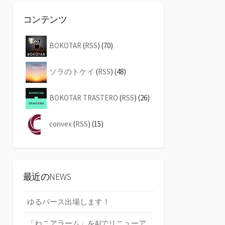
コンテンツ
BOKOTAR
(
RSS
) (70)
ソラのトケイ
(
RSS
) (48)
BOKOTAR TRASTERO
(
RSS
) (26)
convex
(
RSS
) (15)
最近のNEWS
ゆるバース出場します！
「ねこアラーム」をAIでリニューア