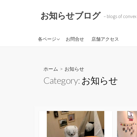
コ
ン
お知らせブログ
– blogs of convex
テ
ン
ツ
株式会社コンベックスコ
各ページ
お問合せ
店舗アクセス
へ
ーポレイション
ス
BOKOTAR
キ
ソラのトケイ
ッ
ホーム
> お知らせ
プ
Category:
お知らせ