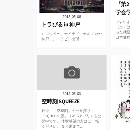
『第2
学会学
2015-05-08
いよいよ
トラびる in 神戸
（土）
った検
♩コウベ〜、ナイテドウナルノカ〜
日本健
神戸二、トラビル出現
2015-03-03
空時刻 SQUEEZE
只今、「空時刻」の一番搾り
「SQUEEZE版」（WEBアプリ）を公
開中です。 体験希望の方はご一報
ください。 ３月末まで...