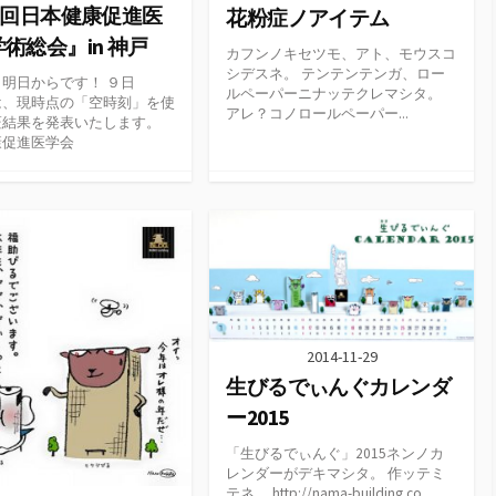
 回日本健康促進医
花粉症ノアイテム
術総会』in 神戸
カフンノキセツモ、アト、モウスコ
シデスネ。 テンテンテンガ、ロー
明日からです！ ９日
ルペーパーニナッテクレマシタ。
は、現時点の「空時刻」を使
アレ？コノロールペーパー...
証結果を発表いたします。
康促進医学会
2014-11-29
生びるでぃんぐカレンダ
ー2015
「生びるでぃんぐ」2015ネンノカ
レンダーがデキマシタ。 作ッテミ
テネ。 http://nama-building.co...