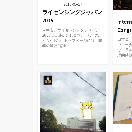
2015-05-17
ライセンシングジャパン
2015
Intern
Congr
今年も、ライセンシングジャパン
2015に出展いたします。 7/1（水）
日本ヨ
～7/3（金） トップページには、昨
ヴェー
年の当社商談中...
で、日
理的時刻