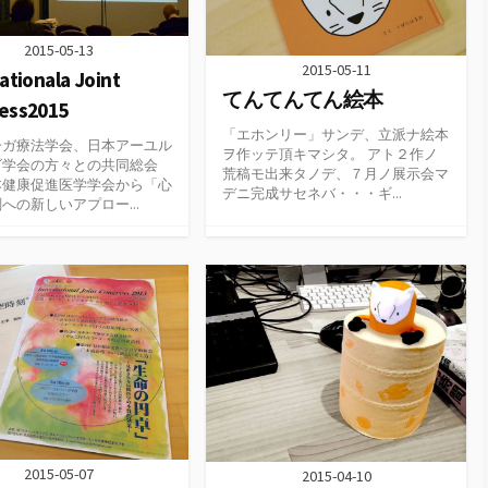
2015-05-13
2015-05-11
ationala Joint
てんてんてん絵本
ess2015
「エホンリー」サンデ、立派ナ絵本
ーガ療法学会、日本アーユル
ヲ作ッテ頂キマシタ。 アト２作ノ
ダ学会の方々との共同総会
荒稿モ出来タノデ、７月ノ展示会マ
本健康促進医学学会から「心
デニ完成サセネバ・・・ギ...
への新しいアプロー...
2015-05-07
2015-04-10