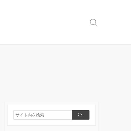
検
索
切
り
替
え
検
検
索
索