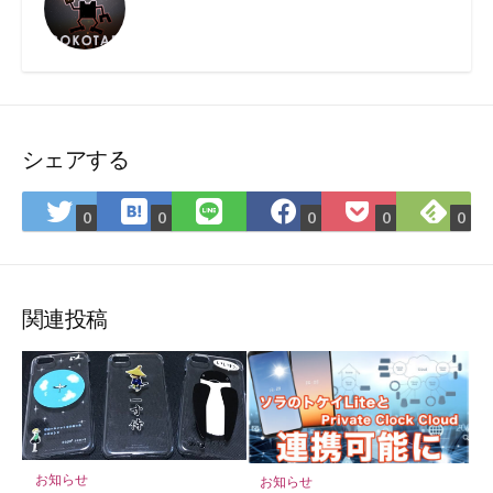
シェアする
は
Fee
Twitter
LINE
Facebook
Pocket
0
0
0
0
0
て
で
で
で
で
に
な
購
シ
シ
シ
保
ブ
読
ェ
ェ
ェ
存
ッ
ア
ア
ア
関連投稿
ク
マ
ー
ク
に
保
お知らせ
お知らせ