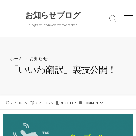
コ
ン
お知らせブログ
テ
検
メ
– blogs of convex corporation –
ン
索
ニ
切
ュ
ツ
り
ー
へ
替
ス
え
キ
ホーム
>
お知らせ
ッ
「いいわ翻訳」裏技公開！
プ
公
最
投
2021-02-27
2021-11-25
BOKOTAR
COMMENTS: 0
開
終
稿
日
更
者
新
日