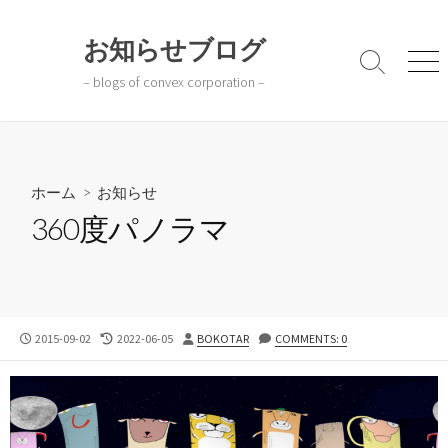
コ
ン
お知らせブログ
テ
検
メ
– blogs of convex corporation –
ン
索
ニ
切
ュ
ツ
り
ー
へ
替
ス
え
キ
ホーム
>
お知らせ
ッ
360度パノラマ
プ
公
最
投
2015-09-02
2022-06-05
BOKOTAR
COMMENTS: 0
開
終
稿
日
更
者
新
日