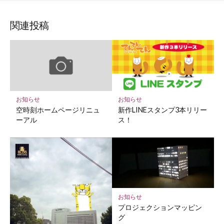
ブ
読
ェ
ェ
ェ
存
ッ
ア
ア
ア
関連投稿
ク
マ
ー
ク
に
保
お知らせ
お知らせ
存
新作LINEスタンプ3本リリー
空時刻ホームページリニュ
ス！
ーアル
お知らせ
プロジェクションマッピン
グ