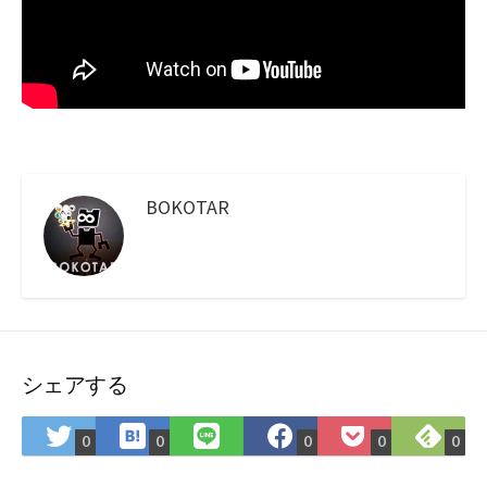
BOKOTAR
シェアする
は
Fee
Twitter
LINE
Facebook
Pocket
0
0
0
0
0
て
で
で
で
で
に
な
購
シ
シ
シ
保