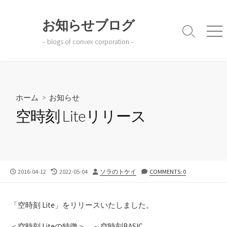
コ
ン
お知らせブログ
テ
検
メ
– blogs of convex corporation –
ン
索
ニ
切
ュ
ツ
り
ー
へ
替
ス
え
キ
ホーム
>
お知らせ
ッ
空時刻 Liteリリース
プ
公
最
投
2016-04-12
2022-05-04
ソラのトケイ
COMMENTS: 0
開
終
稿
日
更
者
新
「空時刻 Lite」をリリースいたしました。
日
＜空時刻 Liteの特徴＞ ～空時刻BASIC