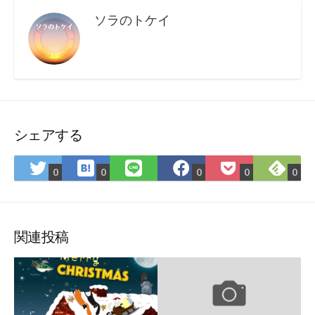
ソラのトケイ
シェアする
は
Fee
Twitter
LINE
Facebook
Pocket
0
0
0
0
0
て
で
で
で
で
に
な
購
シ
シ
シ
保
ブ
読
ェ
ェ
ェ
存
ッ
ア
ア
ア
関連投稿
ク
マ
ー
ク