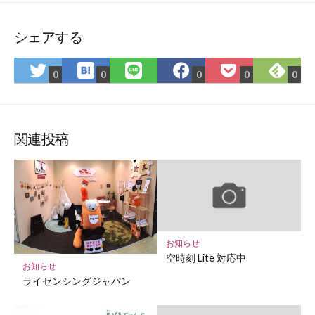
シェアする
は
Fee
Twitter
LINE
Facebook
Pocket
0
0
0
0
0
て
で
で
で
で
に
な
購
シ
シ
シ
保
ブ
読
ェ
ェ
ェ
存
ッ
ア
ア
ア
関連投稿
ク
マ
ー
ク
に
保
お知らせ
存
空時刻 Lite 対応中
お知らせ
ライセンシングジャパン