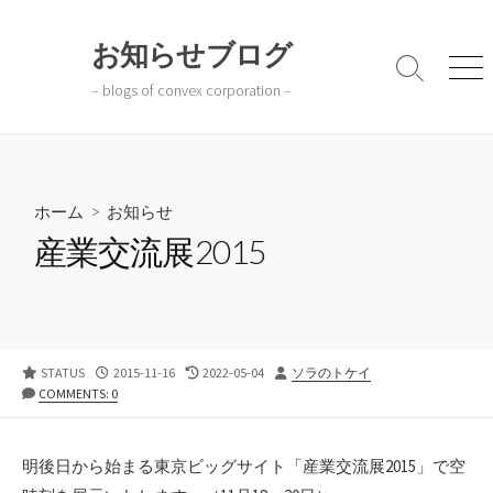
コ
ン
お知らせブログ
テ
検
メ
– blogs of convex corporation –
ン
索
ニ
切
ュ
ツ
り
ー
へ
替
ス
え
キ
ホーム
>
お知らせ
ッ
産業交流展2015
プ
公
最
投
STATUS
2015-11-16
2022-05-04
ソラのトケイ
開
終
稿
COMMENTS: 0
日
更
者
新
日
明後日から始まる東京ビッグサイト「産業交流展2015」で空