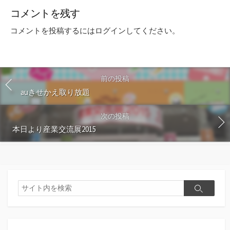
コメントを残す
コメントを投稿するには
ログイン
してください。
前の投稿
auきせかえ取り放題
次の投稿
本日より産業交流展2015
検
検
索
索