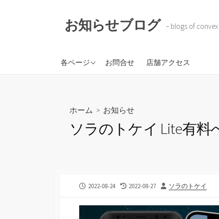
コ
ン
お知らせブログ
– blogs of convex
テ
ン
ツ
株式会社コンベックスコ
各ページ
お問合せ
店舗アクセス
へ
ーポレイション
ス
BOKOTAR
キ
ソラのトケイ
ッ
ホーム
>
お知らせ
プ
ソラのトケイ Lite有料
公
最
投
2022-08-24
2022-08-27
ソラのトケイ
開
終
稿
日
更
者
新