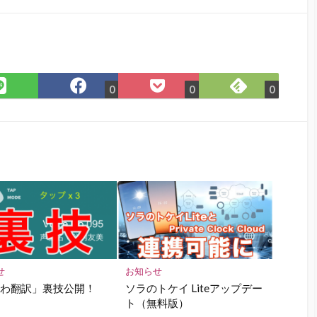
Feedly
LINE
Facebook
Pocket
0
0
0
で
で
で
に
購
シ
シ
保
読
ェ
ェ
存
ア
ア
せ
お知らせ
いわ翻訳」裏技公開！
ソラのトケイ Liteアップデー
ト（無料版）