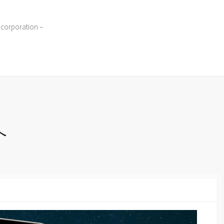
 corporation –
へ