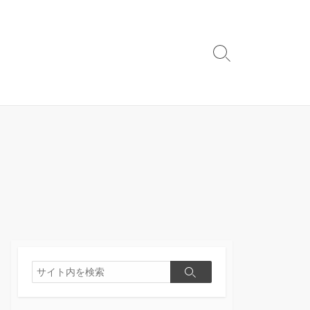
検
索
切
り
替
え
検
検
索
索