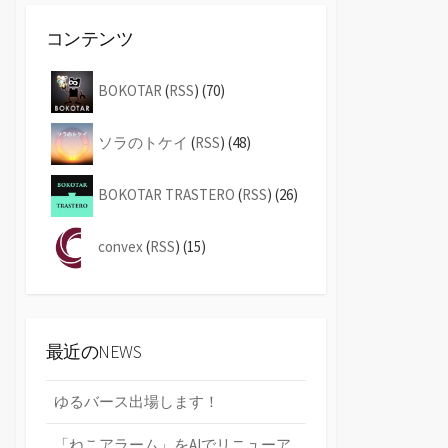
コンテンツ
BOKOTAR
(
RSS
) (70)
ソラのトケイ
(
RSS
) (48)
BOKOTAR TRASTERO
(
RSS
) (26)
convex
(
RSS
) (15)
最近のNEWS
ゆるバース出場します！
「ねこアラーム」をAIでリニューア