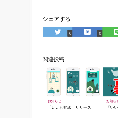
シェアする
は
Twitter
0
0
て
で
な
シ
ブ
ェ
ッ
ア
関連投稿
ク
マ
ー
ク
に
保
存
お知らせ
お知ら
「いいわ翻訳」リリース
「い