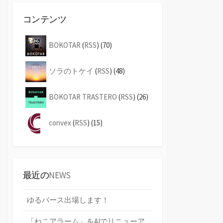
コンテンツ
BOKOTAR
(
RSS
) (70)
ソラのトケイ
(
RSS
) (48)
BOKOTAR TRASTERO
(
RSS
) (26)
convex
(
RSS
) (15)
最近のNEWS
ゆるバース出場します！
「ねこアラーム」をAIでリニューア