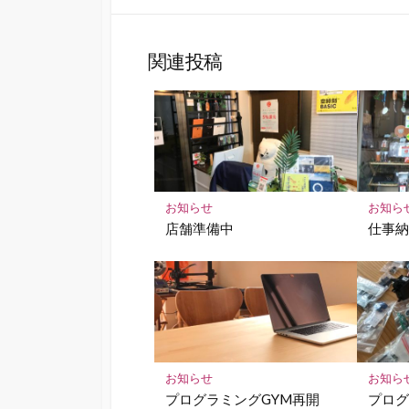
な
シ
ブ
ェ
ッ
ア
関連投稿
ク
マ
ー
ク
に
保
存
お知らせ
お知ら
店舗準備中
仕事
お知らせ
お知ら
プログラミングGYM再開
プロ