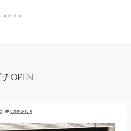
 corporation –
 プチOPEN
RO
COMMENTS: 0