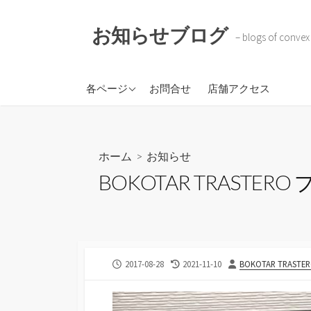
コ
ン
お知らせブログ
– blogs of convex
テ
ン
ツ
株式会社コンベックスコ
各ページ
お問合せ
店舗アクセス
へ
ーポレイション
ス
BOKOTAR
キ
ソラのトケイ
ッ
ホーム
>
お知らせ
プ
BOKOTAR TRASTERO
公
最
投
2017-08-28
2021-11-10
BOKOTAR TRASTE
開
終
稿
日
更
者
新