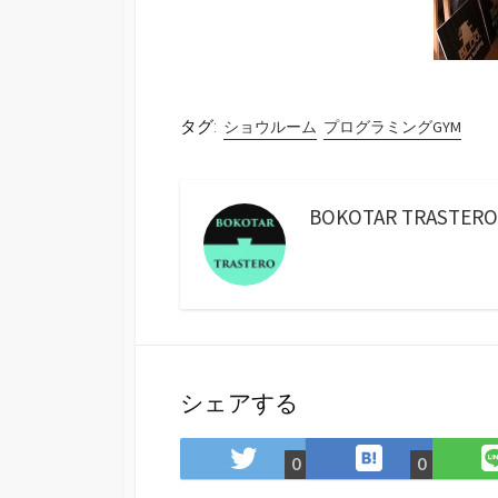
タグ:
ショウルーム
プログラミングGYM
BOKOTAR TRASTERO
シェアする
は
Twitter
0
0
て
で