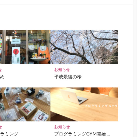
購
シ
シ
保
読
ェ
ェ
存
ア
ア
せ
お知らせ
納め
平成最後の桜
せ
お知らせ
グラミング
プログラミングGYM開始し