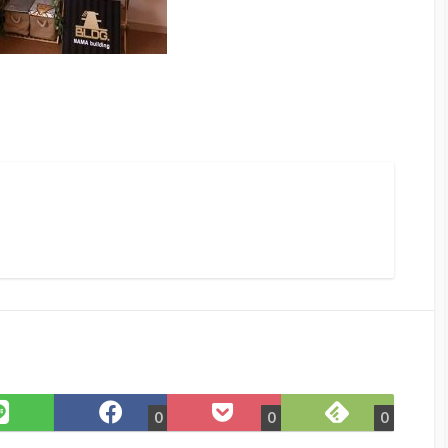
Feedly
LINE
Facebook
Pocket
0
0
0
で
で
で
に