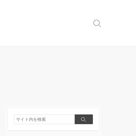
検
索
切
り
替
え
検
検
索
索