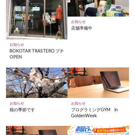
ク
に
保
お知らせ
存
店舗準備中
お知らせ
BOKOTAR TRASTERO プチ
OPEN
お知らせ
お知らせ
桜の季節です
プログラミングGYM in
GoldenWeek