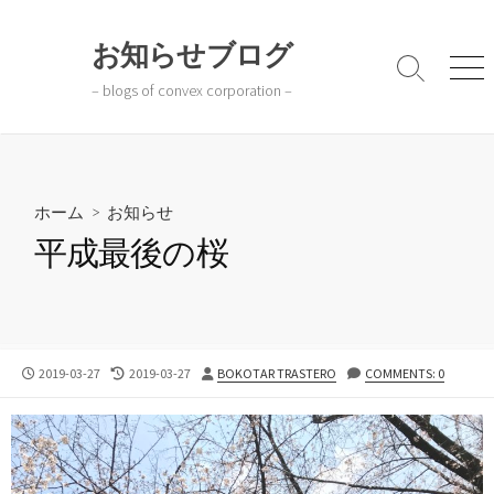
コ
ン
お知らせブログ
テ
検
メ
– blogs of convex corporation –
ン
索
ニ
切
ュ
ツ
り
ー
へ
替
ス
え
キ
ホーム
>
お知らせ
ッ
平成最後の桜
プ
公
最
投
2019-03-27
2019-03-27
BOKOTAR TRASTERO
COMMENTS: 0
開
終
稿
日
更
者
新
日