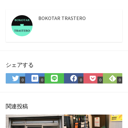
BOKOTAR TRASTERO
シェアする
は
Fee
Twitter
LINE
Facebook
Pocket
0
0
0
0
0
て
で
で
で
で
に
な
購
シ
シ
シ
保
ブ
読
ェ
ェ
ェ
存
ッ
ア
ア
ア
関連投稿
ク
マ
ー