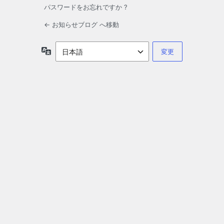
パスワードをお忘れですか ?
← お知らせブログ へ移動
言
語