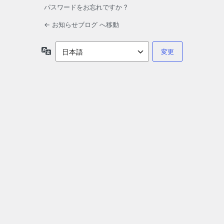
パスワードをお忘れですか ?
← お知らせブログ へ移動
言
語