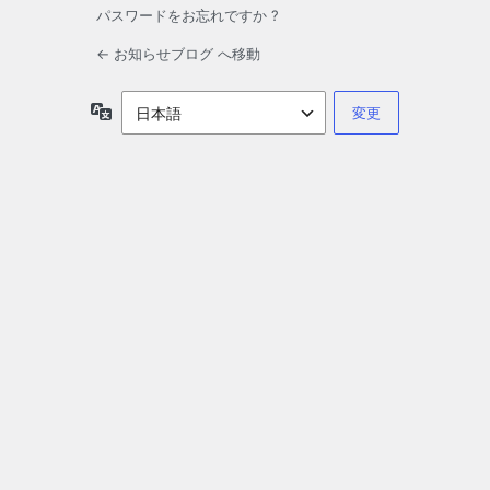
パスワードをお忘れですか ?
← お知らせブログ へ移動
言
語