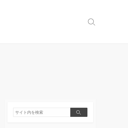
検
索
切
り
替
え
検
検
索
索