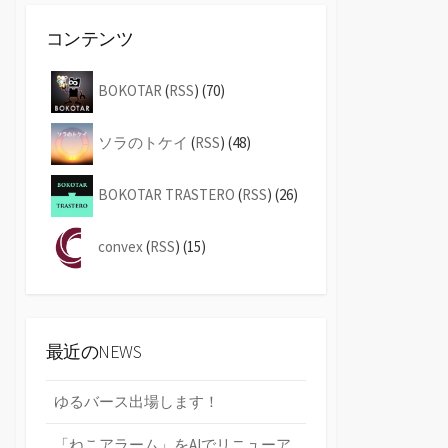
コンテンツ
BOKOTAR
(
RSS
) (70)
ソラのトケイ
(
RSS
) (48)
BOKOTAR TRASTERO
(
RSS
) (26)
convex
(
RSS
) (15)
最近のNEWS
ゆるバース出場します！
「ねこアラーム」をAIでリニューア