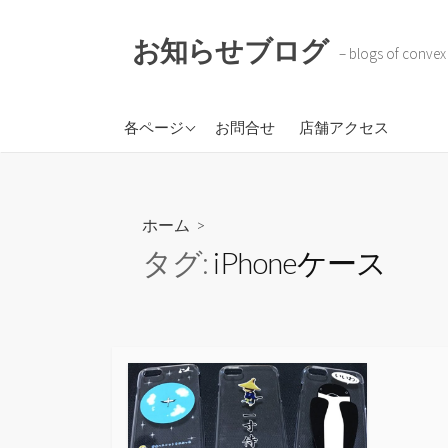
コ
ン
お知らせブログ
– blogs of convex
テ
ン
ツ
株式会社コンベックスコ
各ページ
お問合せ
店舗アクセス
へ
ーポレイション
ス
BOKOTAR
キ
ソラのトケイ
ッ
ホーム
>
プ
タグ:
iPhoneケース