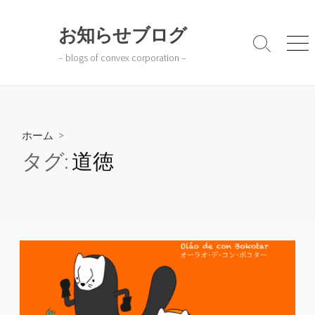
コ
ン
お知らせブログ
テ
検
メ
– blogs of convex corporation –
ン
索
ニ
切
ュ
ツ
り
ー
へ
替
ス
え
キ
ホーム
>
ッ
タグ:
道徳
プ