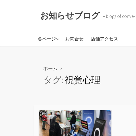
コ
ン
お知らせブログ
– blogs of convex
テ
ン
ツ
株式会社コンベックスコ
各ページ
お問合せ
店舗アクセス
へ
ーポレイション
ス
BOKOTAR
キ
ソラのトケイ
ッ
ホーム
>
プ
タグ:
視覚心理