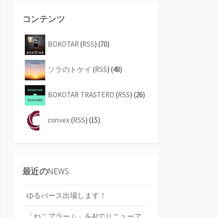
コンテンツ
BOKOTAR
(
RSS
) (70)
ソラのトケイ
(
RSS
) (48)
BOKOTAR TRASTERO
(
RSS
) (26)
convex
(
RSS
) (15)
最近のNEWS
ゆるバース出場します！
「ねこアラーム」をAIでリニューア