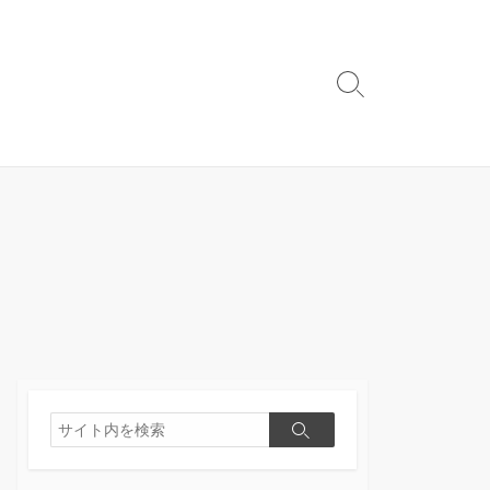
検
索
切
り
替
え
検
検
索
索