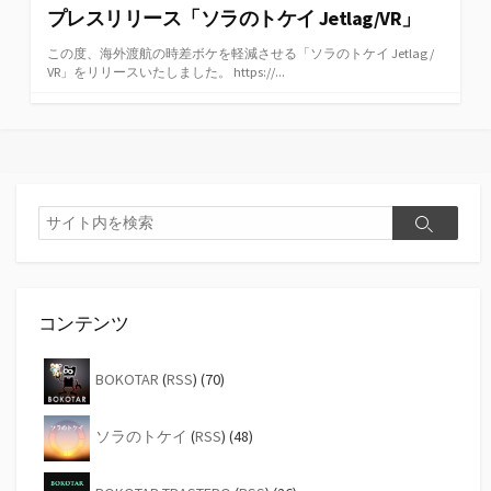
プレスリリース「ソラのトケイ Jetlag/VR」
この度、海外渡航の時差ボケを軽減させる「ソラのトケイ Jetlag /
VR」をリリースいたしました。 https://...
検
検
索
索
コンテンツ
BOKOTAR
(
RSS
) (70)
ソラのトケイ
(
RSS
) (48)