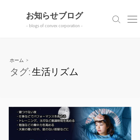
コ
ン
お知らせブログ
テ
検
メ
– blogs of convex corporation –
ン
索
ニ
切
ュ
ツ
り
ー
へ
替
ス
え
キ
ホーム
>
ッ
タグ:
生活リズム
プ