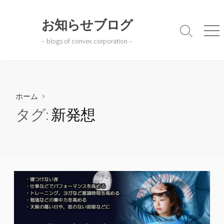
コ
ン
お知らせブログ
テ
検
メ
– blogs of convex corporation –
ン
索
ニ
切
ュ
ツ
り
ー
へ
替
ス
え
キ
ホーム
>
ッ
タグ:
新発想
プ