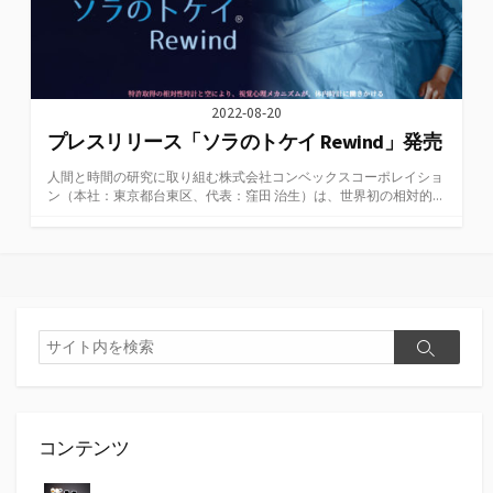
2022-08-20
プレスリリース「ソラのトケイ Rewind」発売
人間と時間の研究に取り組む株式会社コンベックスコーポレイショ
ン（本社：東京都台東区、代表：窪田 治生）は、世界初の相対的...
検
検
索
索
コンテンツ