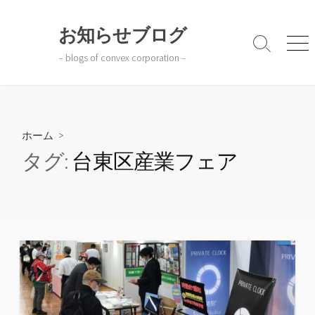
コ
ン
お知らせブログ
テ
検
メ
– blogs of convex corporation –
ン
索
ニ
切
ュ
ツ
り
ー
へ
替
ス
え
キ
ホーム
>
ッ
タグ:
台東区産業フェア
プ