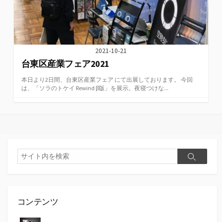
2021-10-21
台東区産業フェア2021
本日より2日間、台東区産業フェア にて出展しております。 今回
は、「ソラのトケイ Rewind β版」を展示。夜寝つけな...
検
検
索
索
コンテンツ