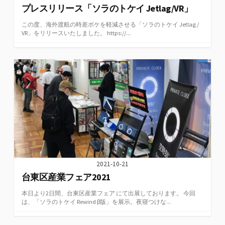
プレスリリース「ソラのトケイ Jetlag/VR」
この度、海外渡航の時差ボケを軽減させる「ソラのトケイ Jetlag /
VR」をリリースいたしました。 https://...
2021-10-21
台東区産業フェア2021
本日より2日間、台東区産業フェア にて出展しております。 今回
は、「ソラのトケイ Rewind β版」を展示。夜寝つけな...