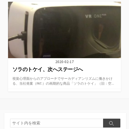
2020-02-17
ソラのトケイ、次へステージへ
視覚心理面からのアプローチでサーカディアンリズムに働きかけ
る、当社発案（PAT.）の画期的な商品「ソラのトケイ」（旧：空...
検
検
索