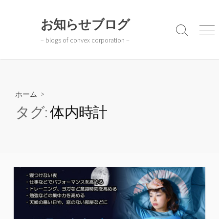
コ
ン
お知らせブログ
テ
検
メ
– blogs of convex corporation –
ン
索
ニ
切
ュ
ツ
り
ー
へ
替
ス
え
キ
ホーム
>
ッ
タグ:
体内時計
プ