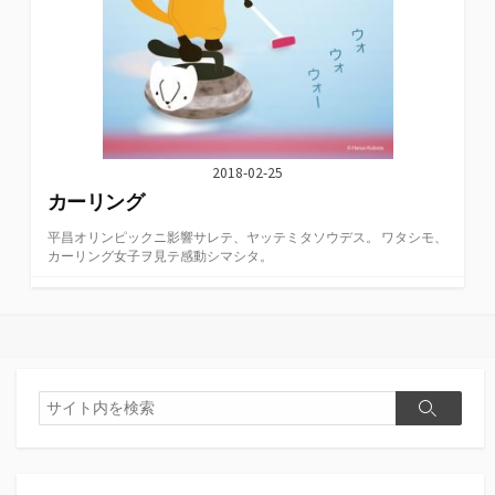
2018-02-25
カーリング
平昌オリンピックニ影響サレテ、ヤッテミタソウデス。 ワタシモ、
カーリング女子ヲ見テ感動シマシタ。
検
検
索
索