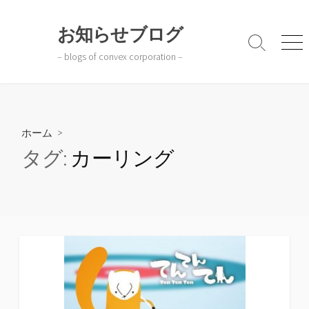
コ
ン
お知らせブログ
テ
検
メ
– blogs of convex corporation –
ン
索
ニ
切
ュ
ツ
り
ー
へ
替
ス
え
キ
ホーム
>
ッ
タグ:
カーリング
プ