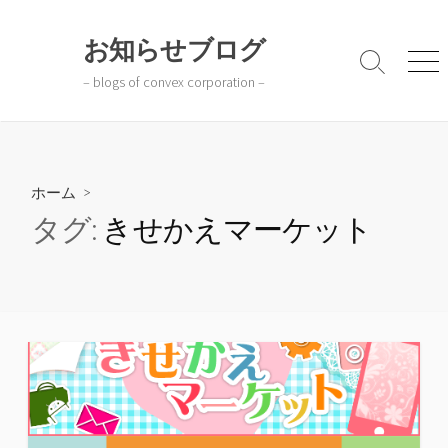
コ
ン
お知らせブログ
テ
検
メ
– blogs of convex corporation –
ン
索
ニ
切
ュ
ツ
り
ー
へ
替
ス
え
キ
ホーム
>
ッ
タグ:
きせかえマーケット
プ